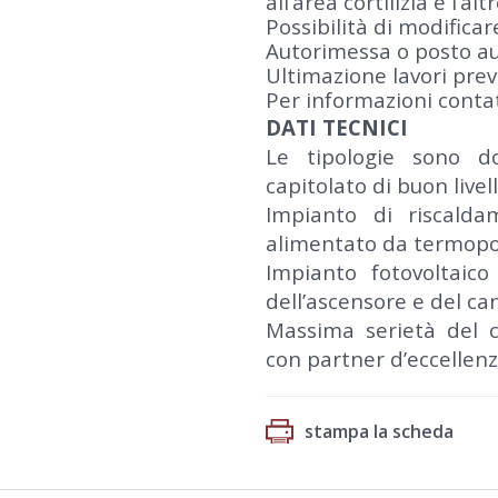
all’area cortilizia e l’al
Possibilità di modificar
Autorimessa o posto aut
Ultimazione lavori previ
Per informazioni cont
DATI TECNICI
Le tipologie sono d
capitolato di buon livell
Impianto di riscald
alimentato da termopo
Impianto fotovoltaic
dell’ascensore e del can
Massima serietà del co
con partner d’eccellenz
stampa la scheda