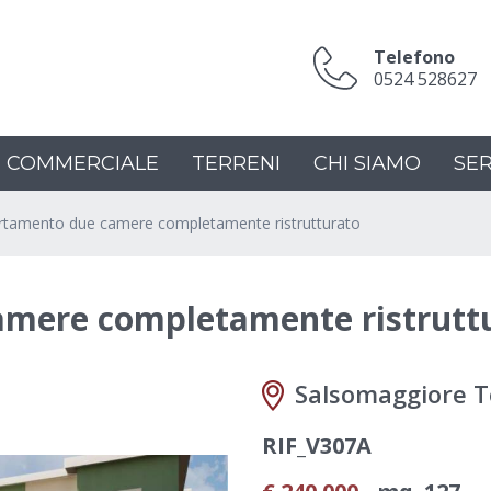
Telefono
0524 528627
COMMERCIALE
TERRENI
CHI SIAMO
SER
rtamento due camere completamente ristrutturato
mere completamente ristrutt
Salsomaggiore T
RIF_V307A