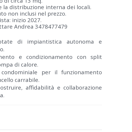
tro di circa 13 mq.
e la distribuzione interna dei locali.
o non inclusi nel prezzo.
sta: inizio 2027.
attare Andrea 3478477479
otate di impiantistica autonoma e
o.
amento e condizionamento con split
mpa di calore.
o condominiale per il funzionamento
cello carrabile.
struire, affidabilità e collaborazione
a.