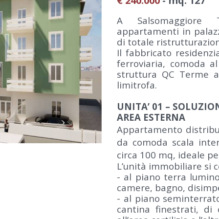
€ 240.000
- mq. 127
A Salsomaggiore 
appartamenti in palazz
di totale ristrutturazio
Il fabbricato residenzi
ferroviaria, comoda al
struttura QC Terme al
limitrofa.
UNITA’ 01 – SOLUZIO
AREA ESTERNA
Appartamento distribui
da comoda scala inter
circa 100 mq, ideale per
L’unità immobiliare si
- al piano terra lumin
camere, bagno, disimpe
- al piano seminterrat
cantina finestrati, d